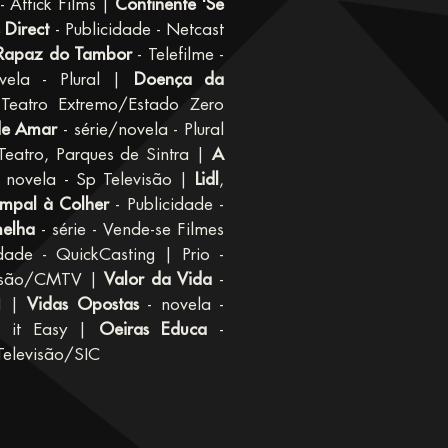
- Attick Films |
Continente 'Se
 Direct
- Publicidade - Netcast
Rapaz do Tambor
- Telefilme -
ela - Plural |
Doença da
Teatro Extremo/Estado Zero
de Amar
- série/novela - Plural
Teatro, Parques de Sintra |
A
 novela - Sp Televisão |
Lidl
,
mpal à Colher
- Publicidade -
melha
- série - Vende-se Filmes
dade - QuickCasting | Prio -
visão/CMTV |
Valor da Vida
-
VI |
Vidas Opostas
- novela -
e it Easy |
Oeiras Educa
-
Televisão/SIC