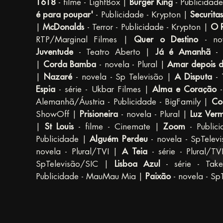
1618
- filme - LightBox |
Burger King
- Publicidade
é para poupar'
- Publicidade - Krypton |
Securitas
|
McDonalds
- Terror - Publicidade - Krypton |
O 
RTP/Marginal Filmes |
Quer o Destino
- nov
Juventude
- Teatro Aberto |
Já é Amanhã
- 
|
Corda Bamba
- novela - Plural |
Amar depois 
|
Nazaré
- novela - Sp Televisão |
A Disputa
- 
Espia
- série - Ukbar Filmes |
Alma e Coração
-
Alemanhã/Áustria - Publicidade - BigFamily |
Co
ShowOff |
Prisioneira
- novela - Plural |
Luz Ver
|
St Louis
- filme - Cinemate |
Zoom
- Publici
Publicidade |
Alguém Perdeu
- novela - SpTele
novela - Plural/TVI |
A Teia
- série - Plural/T
SpTelevisão/SIC |
Lisboa Azul
- série - Tak
Publicidade - MauMau Mia |
Paixão
- novela - Sp