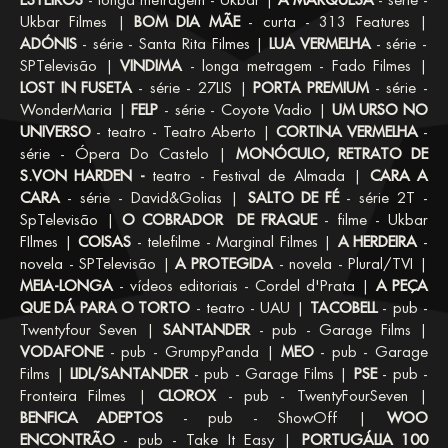
ESTEIROS
- longa metragem - Ukbar |
A MARQUESA
- série -
Ukbar Filmes |
BOM DIA MÃE
- curta - 313 Features |
ADÓNIS
- série - Santa Rita Filmes |
LUA VERMELHA
- série -
SPTelevisão |
VINDIMA
- longa metragem - Fado Filmes |
LOST IN FUSETA
- série - 27LIS |
PORTA PREMIUM
- série -
WonderMaria |
FELP
- série - Coyote Vadio |
UM URSO NO
UNIVERSO
- teatro - Teatro Aberto |
CORTINA VERMELHA
-
série - Ópera Do Castelo |
MONÓCULO, RETRATO DE
S.VON HARDEN -
teatro - Festival de Almada |
CARA A
CARA
- série - David&Golias |
SALTO DE FÉ
- série 2T -
SpTelevisão |
O COBRADOR DE FRAQUE
- filme - Ukbar
FIlmes |
COISAS
- telefilme - Marginal Filmes |
A HERDEIRA
-
novela - SPTelevisão |
A PROTEGIDA
- novela - Plural/TVI |
MEIA-LONGA
- vídeos editoriais - Cordel d'Prata |
A PEÇA
QUE DÁ PARA O TORTO
- teatro - UAU |
TACOBELL
- pub -
Twentyfour Seven |
SANTANDER
- pub - Garage Films |
VODAFONE
- pub - GrumpyPanda |
MEO
- pub - Garage
Films |
LIDL/SANTANDER
- pub - Garage Films |
PSE
- pub -
Fronteira Filmes |
CLOROX
- pub - TwentyFourSeven |
BENFICA ADEPTOS
- pub - ShowOff |
WOO
ENCONTRÃO
- pub - Take It Easy |
PORTUGÁLIA 100