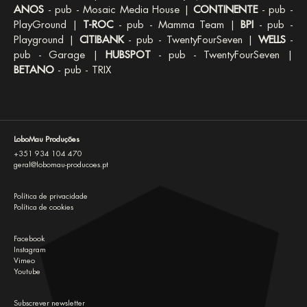
ANOS
- pub - Mosaic Media House |
CONTINENTE
- pub -
PlayGround |
T-ROC
- pub - Mamma Team |
BPI
- pub -
Playground |
CITIBANK
- pub - TwentyFourSeven |
WELLS
-
pub - Garage |
HUBSPOT
- pub - TwentyFourSeven |
BETANO
- pub - TRIX
LoboMau Produções
+351 934 104 470
geral@lobomau-producoes.pt
Política de privacidade
Política de cookies
Facebook
Instagram
Vimeo
Youtube
Subscrever newsletter