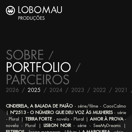
SOBRE
PORTFOLIO
PARCEIROS
2026
2025
2024
2023
2022
2021
CINDERELA, A BALADA DE PAIÃO
- série/filme - CaosCalmo
|
Nº2513 - O NÚMERO QUE DEU VOZ ÀS MULHERES
- série
- Plural |
TERRA FORTE
- novela - Plural |
AMOR À PROVA
-
novela - Plural |
LISBON NOIR
- série - SeeMyDreams |