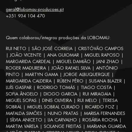
geral@lobomau-producoes.pt
+351 934 104 470
Quem colaborou/integrou produções da LOBOMAU:
RUI NETO | SÃO JOSÉ CORREIA | CRISTÓVÃO CAMPOS
| JOÃO VICENTE | ANA GUIOMAR | MIGUEL RAPOSO |
MARGARIDA CARDEAL | MIGUEL DAMIÃO | JANI ZHAO |
ROGER MADUREIRA | JOÃO RAFAEL SILVA | ANTÓNIO
PINTO | MARTYN GAMA | JORGE ALBUQUERQUE |
MARGARIDA CALDEIRA | RÚBEN PÊRO | SUSANA BLAZER |
LUÍS GASPAR | RODRIGO TOMÁS | TIAGO COSTA |
SOFIA ÂNGELO | DIOGO GARCIA | RUI MIRAGAIA |
MIGUEL SOPAS | DINIS OLIVEIRA | RUI MELO | TERESA
SOBRAL | MIGUEL SOBRAL CURADO | RICARDO FOZ |
MAFALDA SIMÕES | NUNO PRATAS | MARISA FERNANDES
| SÍLVIA ANICETO | LIA CARVALHO | ROSÁRIA ROCHA |
MARTIM VARELA | SOLANGE FREITAS | MARIANA GUARDA