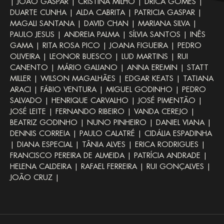
| JOÃO GASPAR | CRISTINA MILHO | DRICA GOMES |
DUARTE CUNHA | ALDA CABRITA | PATRICIA GASPAR |
MAGALI SANTANA | DAVID CHAN | MARIANA SILVA |
PAULO JESUS | ANDREIA PALMA | SÍLVIA SANTOS | INÊS
GAMA | RITA ROSA PICO | JOANA FIGUEIRA | PEDRO
OLIVEIRA | LEONOR BUESCO | LUD MARTINS | RUI
CANENTO | MÁRIO GALIANO | ANNA EREMIN | STATT
MILLER | WILSON MAGALHÃES | EDGAR KEATS | TATIANA
ARACI | FÁBIO VENTURA | MIGUEL GODINHO | PEDRO
SALVADO | HENRIQUE CARVALHO | JOSÉ PIMENTÃO |
JOSÉ LEITE | FERNANDO RIBEIRO | VANDA CEREJO |
BEATRIZ GODINHO | NUNO PINHEIRO | DANIEL VIANA |
DENNIS CORREIA | PAULO CALATRÉ | CIDÁLIA ESPADINHA
| DIANA ESPECIAL | TÂNIA ALVES | ERICA RODRIGUES |
FRANCISCO PEREIRA DE ALMEIDA | PATRÍCIA ANDRADE |
HELENA CALDEIRA | RAFAEL FERREIRA | RUI GONÇALVES |
JOÃO CRUZ |